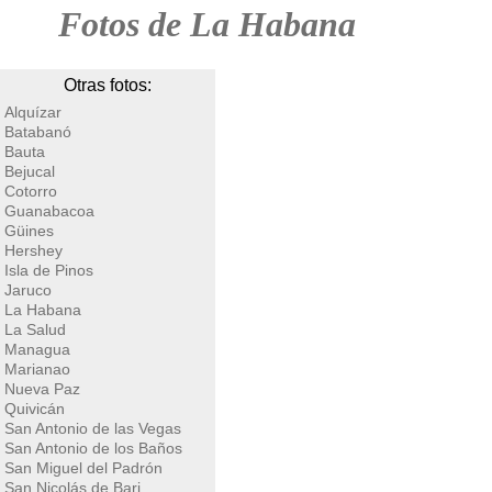
Fotos de La Habana
Otras fotos:
Alquízar
Batabanó
Bauta
Bejucal
Cotorro
Guanabacoa
Güines
Hershey
Isla de Pinos
Jaruco
La Habana
La Salud
Managua
Marianao
Nueva Paz
Quivicán
San Antonio de las Vegas
San Antonio de los Baños
San Miguel del Padrón
San Nicolás de Bari