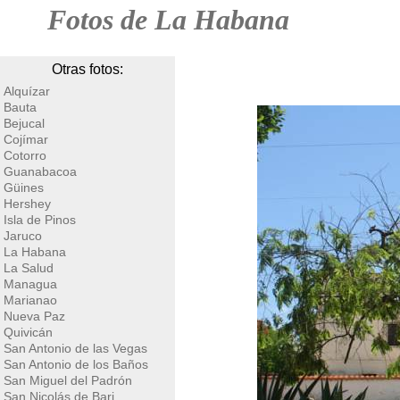
Fotos de La Habana
Otras fotos:
Alquízar
Bauta
Bejucal
Cojímar
Cotorro
Guanabacoa
Güines
Hershey
Isla de Pinos
Jaruco
La Habana
La Salud
Managua
Marianao
Nueva Paz
Quivicán
San Antonio de las Vegas
San Antonio de los Baños
San Miguel del Padrón
San Nicolás de Bari