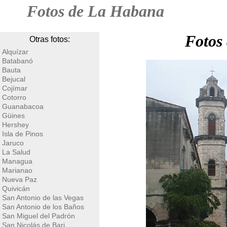
Fotos de La Habana
Fotos
Otras fotos:
Alquízar
Batabanó
Bauta
Bejucal
Cojímar
Cotorro
Guanabacoa
Güines
Hershey
Isla de Pinos
Jaruco
La Salud
Managua
Marianao
Nueva Paz
Quivicán
San Antonio de las Vegas
San Antonio de los Baños
San Miguel del Padrón
San Nicolás de Bari