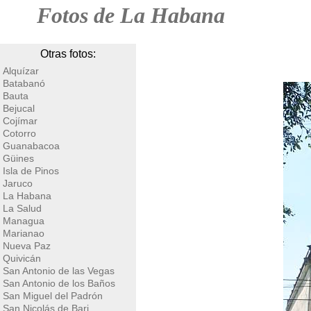
Fotos de La Habana
Otras fotos:
Alquízar
Batabanó
Bauta
Bejucal
Cojímar
Cotorro
Guanabacoa
Güines
Isla de Pinos
Jaruco
La Habana
La Salud
Managua
Marianao
Nueva Paz
Quivicán
San Antonio de las Vegas
San Antonio de los Baños
San Miguel del Padrón
San Nicolás de Bari