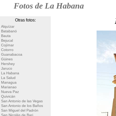
Fotos de La Habana
Otras fotos:
Alquízar
Batabanó
Bauta
Bejucal
Cojímar
Cotorro
Guanabacoa
Güines
Hershey
Jaruco
La Habana
La Salud
Managua
Marianao
Nueva Paz
Quivicán
San Antonio de las Vegas
San Antonio de los Baños
San Miguel del Padrón
San Nicolás de Bari