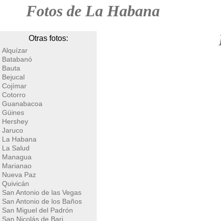
Fotos de La Habana
Otras fotos:
Alquízar
Batabanó
Bauta
Bejucal
Cojímar
Cotorro
Guanabacoa
Güines
Hershey
Jaruco
La Habana
La Salud
Managua
Marianao
Nueva Paz
Quivicán
San Antonio de las Vegas
San Antonio de los Baños
San Miguel del Padrón
San Nicolás de Bari