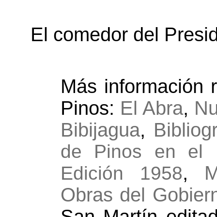
El comedor del Presid
Más información r
Pinos:
El Abra
,
Nu
Bibijagua
,
Bibliog
de Pinos en el D
,
M
Edición 1958
Obras del Gobier
San Martín edita