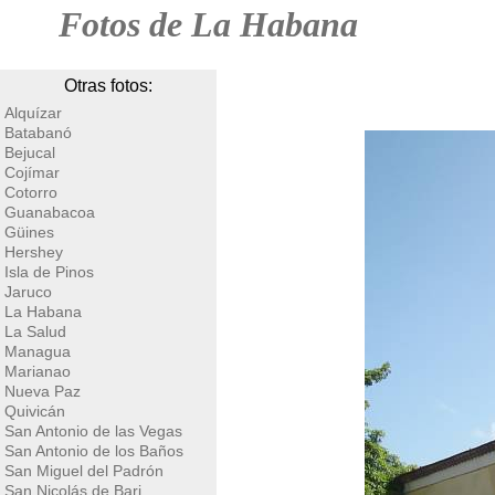
Fotos de La Habana
Otras fotos:
Alquízar
Batabanó
Bejucal
Cojímar
Cotorro
Guanabacoa
Güines
Hershey
Isla de Pinos
Jaruco
La Habana
La Salud
Managua
Marianao
Nueva Paz
Quivicán
San Antonio de las Vegas
San Antonio de los Baños
San Miguel del Padrón
San Nicolás de Bari