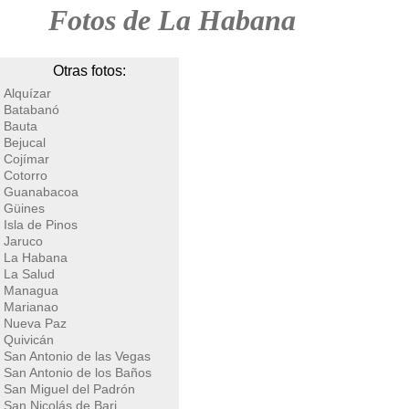
Fotos de La Habana
Otras fotos:
Alquízar
Batabanó
Bauta
Bejucal
Cojímar
Cotorro
Guanabacoa
Güines
Isla de Pinos
Jaruco
La Habana
La Salud
Managua
Marianao
Nueva Paz
Quivicán
San Antonio de las Vegas
San Antonio de los Baños
San Miguel del Padrón
San Nicolás de Bari