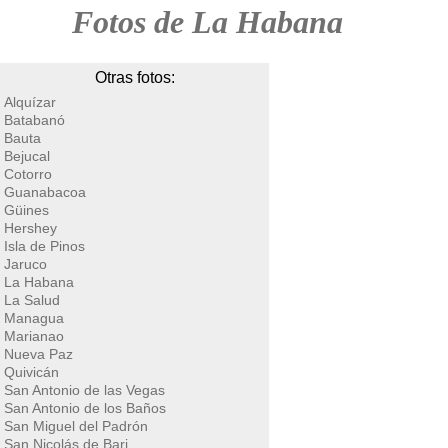
Fotos de La Habana
Otras fotos:
Alquízar
Batabanó
Bauta
Bejucal
Cotorro
Guanabacoa
Güines
Hershey
Isla de Pinos
Jaruco
La Habana
La Salud
Managua
Marianao
Nueva Paz
Quivicán
San Antonio de las Vegas
San Antonio de los Baños
San Miguel del Padrón
San Nicolás de Bari