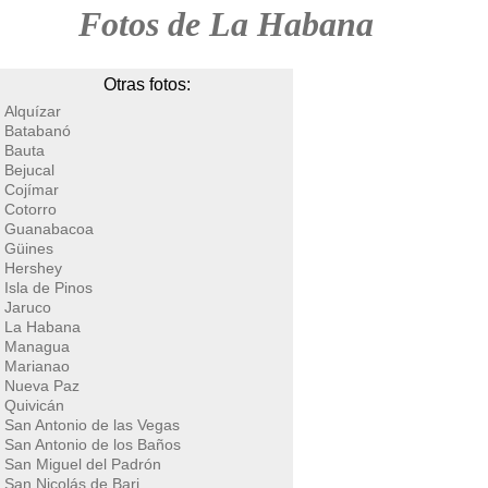
Fotos de La Habana
Otras fotos:
Alquízar
Batabanó
Bauta
Bejucal
Cojímar
Cotorro
Guanabacoa
Güines
Hershey
Isla de Pinos
Jaruco
La Habana
Managua
Marianao
Nueva Paz
Quivicán
San Antonio de las Vegas
San Antonio de los Baños
San Miguel del Padrón
San Nicolás de Bari