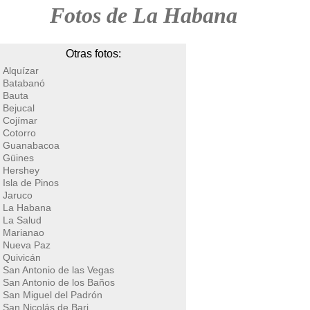
Fotos de La Habana
Otras fotos:
Alquízar
Batabanó
Bauta
Bejucal
Cojímar
Cotorro
Guanabacoa
Güines
Hershey
Isla de Pinos
Jaruco
La Habana
La Salud
Marianao
Nueva Paz
Quivicán
San Antonio de las Vegas
San Antonio de los Baños
San Miguel del Padrón
San Nicolás de Bari