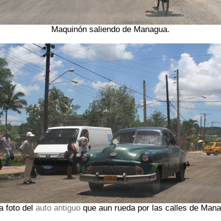
Maquinón saliendo de Managua.
a foto del
auto antiguo
que aun rueda por las calles de Man