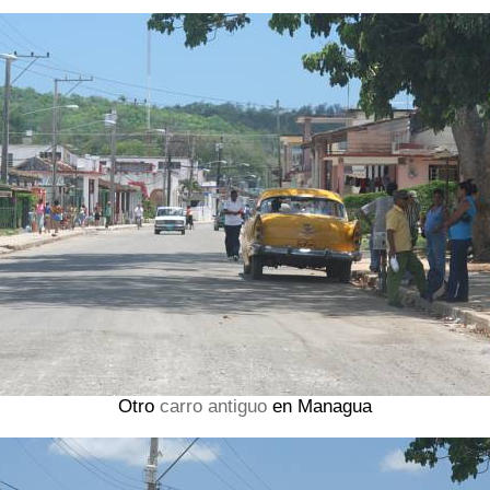
Otro
carro antiguo
en Managua