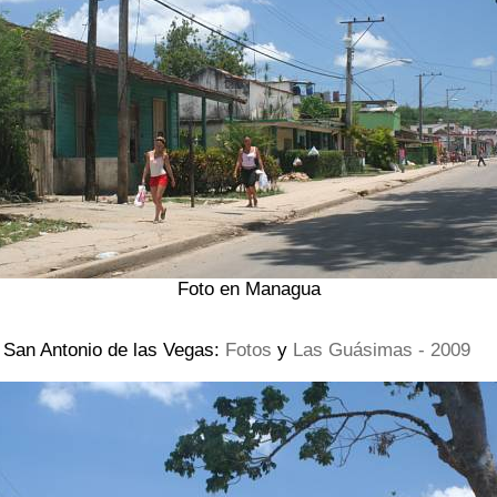
Foto en Managua
 San Antonio de las Vegas:
Fotos
y
Las Guásimas - 2009