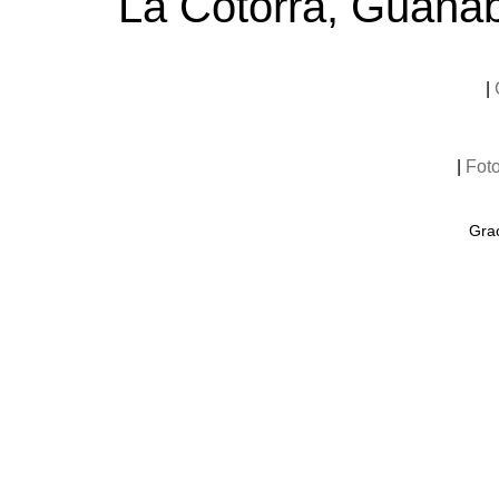
La Cotorra, Guana
|
|
Fot
Grac