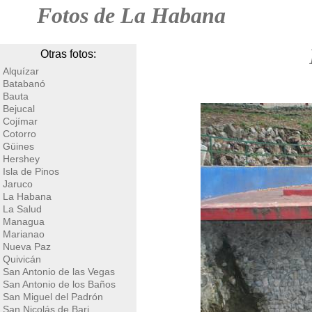
Fotos de La Habana
Otras fotos:
Alquízar
Batabanó
Bauta
Bejucal
Cojímar
Cotorro
Güines
Hershey
Isla de Pinos
Jaruco
La Habana
La Salud
Managua
Marianao
Nueva Paz
Quivicán
San Antonio de las Vegas
San Antonio de los Baños
San Miguel del Padrón
San Nicolás de Bari