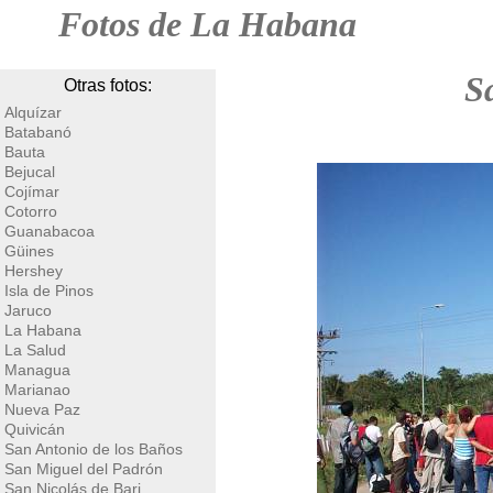
Fotos de La Habana
S
Otras fotos:
Alquízar
Batabanó
Bauta
Bejucal
Cojímar
Cotorro
Guanabacoa
Güines
Hershey
Isla de Pinos
Jaruco
La Habana
La Salud
Managua
Marianao
Nueva Paz
Quivicán
San Antonio de los Baños
San Miguel del Padrón
San Nicolás de Bari