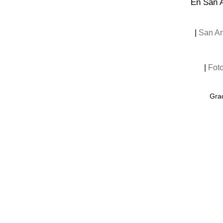
En San A
|
San An
|
Fot
Grac