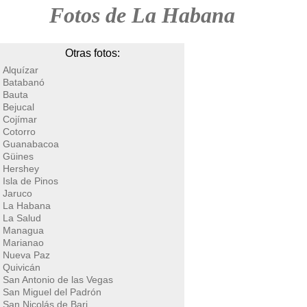
Fotos de La Habana
Otras fotos:
Alquízar
Batabanó
Bauta
Bejucal
Cojímar
Cotorro
Guanabacoa
Güines
Hershey
Isla de Pinos
Jaruco
La Habana
La Salud
Managua
Marianao
Nueva Paz
Quivicán
San Antonio de las Vegas
San Miguel del Padrón
San Nicolás de Bari