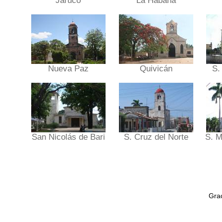
Jaruco
La Habana
Nueva Paz
Quivicán
S.
San Nicolás de Bari
S. Cruz del Norte
S. M
Grac